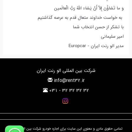
وَ ما تَشاؤُنَ إِلاَّ أَنْ یَشاءَ اللَّهُ رَبُّ الْعالَمین‌
به خواست خداوند متعال قدم به عرصه گذاشتیم
با تشکر از حسن انتخاب شما
امیر سلیمانی
مدیر الو رنت ایران - Europcar
شرکت بین المللی الو رنت ایران
info@rent32.ir
031 - 32 32 32 32
تمامی حقوق مادی و معنوی این سایت برای اجاره خودرو شرکت بین المللی الو