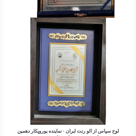
لوح سپاس از الو رنت ایران - نماینده یوروپکار دهمین