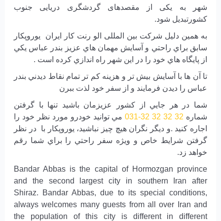
شهر به یکی از مقصدهای گردشگری دریایی جنوب
کشورتبدیل شود.
به همين دليل شركت بین المللی الو رنت کار ایران يوروپكار
سابق براي راحتي و آسايش مهمان هاي عزيز بندر عباس يكي
از پايگاه هاي خود را در اين شهر راه اندازي كرده است .
تا آن ها با آسايش بيش تر و هزينه كم تر تمام نقاط ديدني بندر
عباس را ديدن فرمايند و از سفر خود لذت ببرن
شما در هر جايي از كشور عزيزمان باشيد تنها با گرفتن
شماره
32 32 32 32-031
مي توانيد خودرو مورد نظر خود را
اجاره كنيد .و ديگر نگران هيچ چيز نباشيد، يوروپكار با در نظر
گرفتن شرايط خاص و ويژه سفر راحتي را براي شما رقم
خواهد زد.
Bandar Abbas is the capital of Hormozgan province
and the second largest city in southern Iran after
Shiraz. Bandar Abbas, due to its special conditions,
always welcomes many guests from all over Iran and
the population of this city is different in different