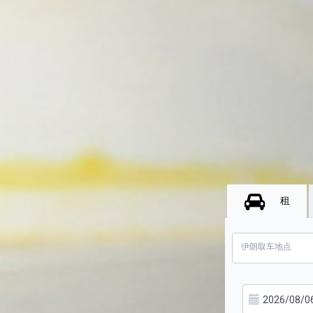
租
伊朗取车地点